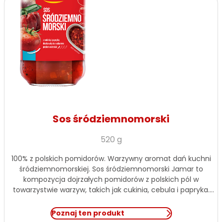
Sos śródziemnomorski
520 g
100% z polskich pomidorów. Warzywny aromat dań kuchni
śródziemnomorskiej. Sos śródziemnomorski Jamar to
kompozycja dojrzałych pomidorów z polskich pól w
towarzystwie warzyw, takich jak cukinia, cebula i papryka.
Dobór typowych dla tego regionu przypraw podkreśla
naturalny smak inspirowany kuchnią południa Europy. Idealny
Poznaj ten produkt
do makaronów, zapiekanek warzywnych i dań z patelni.