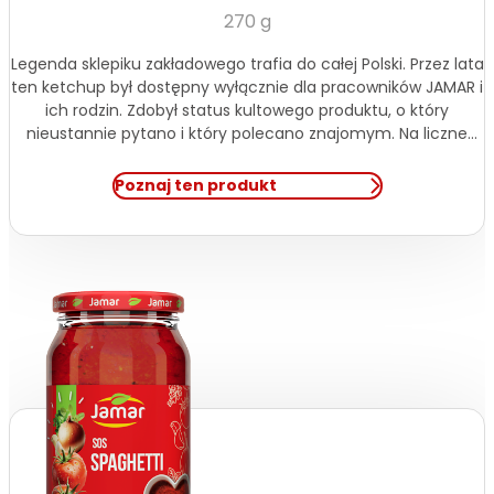
270 g
Legenda sklepiku zakładowego trafia do całej Polski. Przez lata
ten ketchup był dostępny wyłącznie dla pracowników JAMAR i
ich rodzin. Zdobył status kultowego produktu, o który
nieustannie pytano i który polecano znajomym. Na liczne
prośby naszych pracowników postanowiliśmy udostępnić go
szerszemu gronu. Od teraz będzie można kupić go w
Poznaj ten produkt
wybranych sklepach w całym kraju oraz […]