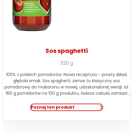
Sos spaghetti
520 g
100% z polskich pomidorów. Nowa receptura – prosty skład,
głęboki smak. Sos spaghetti Jamar to klasyczny sos
pomidorowy do makaronu w nowej, udoskonalonej wersji: aż
160 g pomidorów na 100 g produktu, świeża cebula zamiast
suszonej oraz brak skrobi modyfikowanej, aromatów, gumy
guar i octu spirytusowego. Smaczny, szybki w użyciu i bez
Poznaj ten produkt
zbędnych dodatków – […]