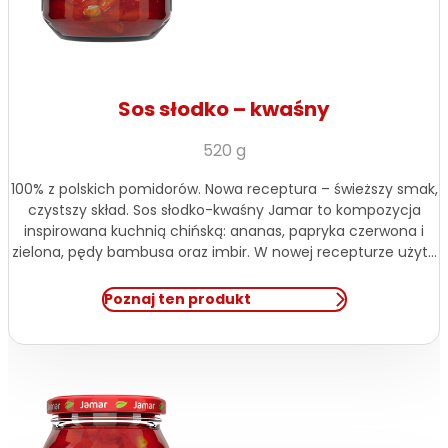
Sos słodko – kwaśny
520 g
100% z polskich pomidorów. Nowa receptura – świeższy smak,
czystszy skład. Sos słodko-kwaśny Jamar to kompozycja
inspirowana kuchnią chińską: ananas, papryka czerwona i
zielona, pędy bambusa oraz imbir. W nowej recepturze użyto
świeżej cebuli zamiast suszonej i całkowicie zrezygnowano z
dodatku gumy guar. Gotowy do podania – idealny do ryżu,
Poznaj ten produkt
kurczaka, warzyw i dań stir-fry. […]