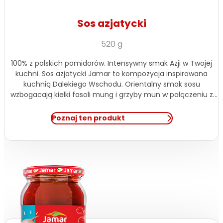
Sos azjatycki
520 g
100% z polskich pomidorów. Intensywny smak Azji w Twojej
kuchni. Sos azjatycki Jamar to kompozycja inspirowana
kuchnią Dalekiego Wschodu. Orientalny smak sosu
wzbogacają kiełki fasoli mung i grzyby mun w połączeniu z
kolorową papryką, kukurydzą oraz pomidorami z naszych
polskich upraw. Idealny do dań z ryżem, makaronem
Poznaj ten produkt
ryżowym, warzywami i kurczakiem.