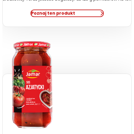
g produktu, świeża cebula zamiast suszonej i brak gumy guar
w składzie. Wzbogacony o czerwoną fasolę i kukurydzę –
Poznaj ten produkt
świetnie sprawdzi się do dań mięsnych, […]