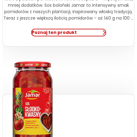
mniej dodatków. Sos boloński Jamar to intensywny smak
pomidorów z naszych plantacji, inspirowany włoską tradycją.
Teraz z jeszcze większą ilością pomidorów – aż 140 g na 100 g
produktu – oraz świeżą cebulą i bazylią zamiast suszonych
przypraw. Obniżona zawartość skrobi to jeszcze czystszy
Poznaj ten produkt
skład i […]