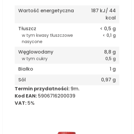
Wartość energetyczna
187 kJ/ 44
kcal
Tłuszcz
< 0,5 g
w tym kwasy tłuszczowe
< 0,1 g
nasycone
Węglowodany
8,8 g
w tym cukry
0,5 g
Białko
1 g
Sól
0,97 g
Termin przydatności:
9m.
Kod EAN:
5906716200039
VAT:
5%