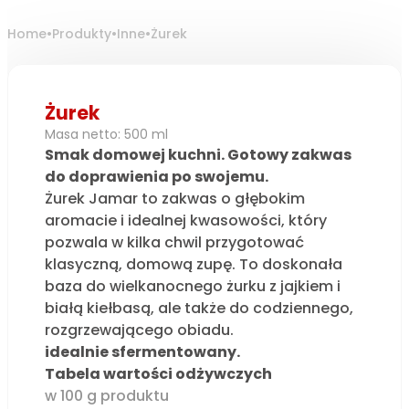
Home
•
Produkty
•
Inne
•
Żurek
Żurek
Masa netto: 500 ml
Smak domowej kuchni. Gotowy zakwas
do doprawienia po swojemu.
Żurek Jamar to zakwas o głębokim
aromacie i idealnej kwasowości, który
pozwala w kilka chwil przygotować
klasyczną, domową zupę. To doskonała
baza do wielkanocnego żurku z jajkiem i
białą kiełbasą, ale także do codziennego,
rozgrzewającego obiadu.
idealnie sfermentowany.
Tabela wartości odżywczych
w 100 g produktu