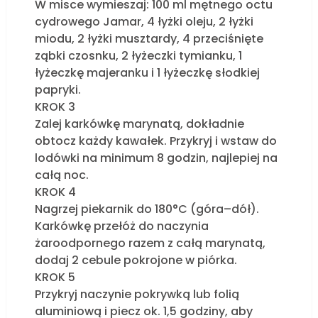
W misce wymieszaj: 100 ml mętnego octu
cydrowego Jamar, 4 łyżki oleju, 2 łyżki
miodu, 2 łyżki musztardy, 4 przeciśnięte
ząbki czosnku, 2 łyżeczki tymianku, 1
łyżeczkę majeranku i 1 łyżeczkę słodkiej
papryki.
KROK 3
Zalej karkówkę marynatą, dokładnie
obtocz każdy kawałek. Przykryj i wstaw do
lodówki na minimum 8 godzin, najlepiej na
całą noc.
KROK 4
Nagrzej piekarnik do 180°C (góra–dół).
Karkówkę przełóż do naczynia
żaroodpornego razem z całą marynatą,
dodaj 2 cebule pokrojone w piórka.
KROK 5
Przykryj naczynie pokrywką lub folią
aluminiową i piecz ok. 1,5 godziny, aby