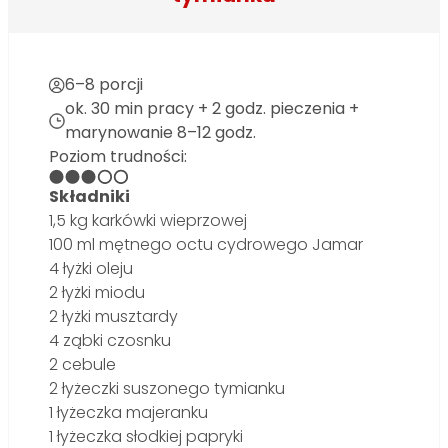
6–8 porcji
ok. 30 min pracy + 2 godz. pieczenia +
marynowanie 8–12 godz.
Poziom trudności:
Składniki
1,5 kg karkówki wieprzowej
100 ml mętnego octu cydrowego Jamar
4 łyżki oleju
2 łyżki miodu
2 łyżki musztardy
4 ząbki czosnku
2 cebule
2 łyżeczki suszonego tymianku
1 łyżeczka majeranku
1 łyżeczka słodkiej papryki