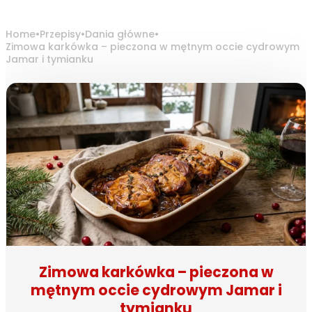
Home
•
Przepisy
•
Dania główne
•
Zimowa karkówka – pieczona w mętnym occie cydrowym
Jamar i tymianku
Zimowa karkówka – pieczona w
mętnym occie cydrowym Jamar i
tymianku