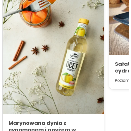
Sałat
cydr
Poziom 
Marynowana dynia z
cynamonem i anyżem w