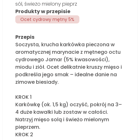
sól, świeżo mielony pieprz
Produkty w przepisie
Ocet cydrowy mętny 5%
Przepis
Soczysta, krucha karkówka pieczona w
aromatycznej marynacie z mętnego octu
cydrowego Jamar (5% kwasowości),
miodu i ziół. Ocet delikatnie kruszy mięso i
podkreśla jego smak – idealne danie na
zimowe biesiady.
KROK 1
Karkówkę (ok. 1,5 kg) oczyść, pokrój na 3–
4 duże kawałki lub zostaw w całości.
Natrzyj mięso solą i świeżo mielonym
pieprzem.
KROK 2