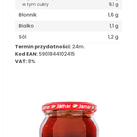
w tym cukry
9,1 g
Błonnik
1,6 g
Białko
1,1 g
Sól
1,2 g
Termin przydatności:
24m.
Kod EAN:
5901844102415
VAT:
8%