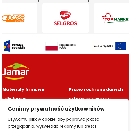
Materiały firmowe
Prawo i ochrona danych
Polityka BHP
Polityka prywatności
Zmiana statusu
Polityka cookie
Cenimy prywatność użytkowników
przedsiębiorstwa
RODO
Naruszenia
Używamy plików cookie, aby poprawić jakość
przeglądania, wyświetlać reklamy lub treści
Projekty