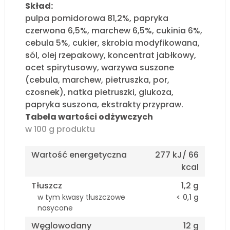
Skład:
pulpa pomidorowa 81,2%, papryka
czerwona 6,5%, marchew 6,5%, cukinia 6%,
cebula 5%, cukier, skrobia modyfikowana,
sól, olej rzepakowy, koncentrat jabłkowy,
ocet spirytusowy, warzywa suszone
(cebula, marchew, pietruszka, por,
czosnek), natka pietruszki, glukoza,
papryka suszona, ekstrakty przypraw.
Tabela wartości odżywczych
w 100 g produktu
Wartość energetyczna
277 kJ/ 66
kcal
Tłuszcz
1,2 g
w tym kwasy tłuszczowe
< 0,1 g
nasycone
Węglowodany
12 g